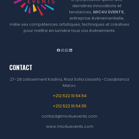
dernières innovations et
tendances,
MIC4U EVENTS
,
entreprise événementielle,
mêle ses compétences artistiques, techniques et créatives
pour mettre en lumière tous vos événements.
F
I
W
L
a
n
h
i
CONTACT
c
s
a
n
e
t
t
k
27-28 Lotissement Kadiria, Riad Sofia Lissasfa -Casablanca
b
a
s
e
Maroc.
o
g
A
d
+212.522.10.54.54
o
r
p
I
k
a
p
n
+212.522.10.54.55
m
contact@mic4uevents.com
www.mic4uevents.com