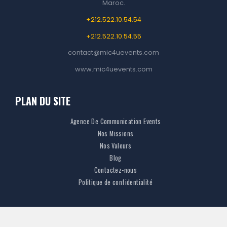
Maroc.
o
g
A
d
+212.522.10.54.54
o
r
p
I
k
a
p
n
+212.522.10.54.55
m
contact@mic4uevents.com
www.mic4uevents.com
PLAN DU SITE
Agence De Communication Events
Nos Missions
Nos Valeurs
Blog
Contactez-nous
Politique de confidentialité