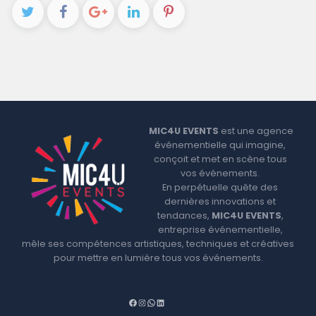
MIC4U EVENTS
est une agence
événementielle qui imagine,
conçoit et met en scène tous
vos événements.
En perpétuelle quête des
dernières innovations et
tendances,
MIC4U EVENTS
,
entreprise événementielle,
mêle ses compétences artistiques, techniques et créatives
pour mettre en lumière tous vos événements.
F
I
W
L