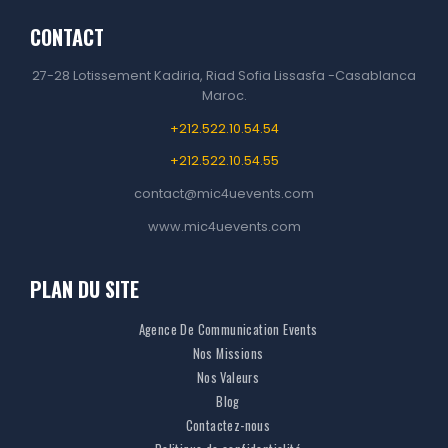
a
n
h
i
CONTACT
c
s
a
n
e
t
t
k
27-28 Lotissement Kadiria, Riad Sofia Lissasfa -Casablanca
b
a
s
e
Maroc.
o
g
A
d
+212.522.10.54.54
o
r
p
I
k
a
p
n
+212.522.10.54.55
m
contact@mic4uevents.com
www.mic4uevents.com
PLAN DU SITE
Agence De Communication Events
Nos Missions
Nos Valeurs
Blog
Contactez-nous