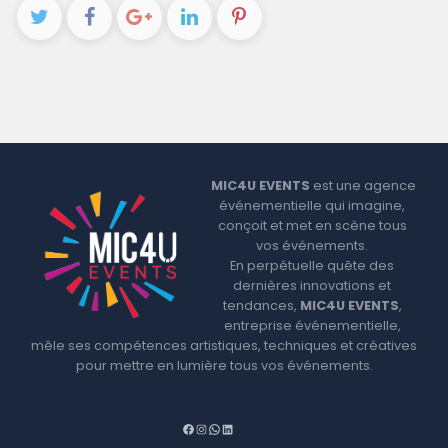
MIC4U EVENTS
est une agence
événementielle qui imagine,
conçoit et met en scène tous
vos événements.
En perpétuelle quête des
dernières innovations et
tendances,
MIC4U EVENTS
,
entreprise événementielle,
mêle ses compétences artistiques, techniques et créatives
pour mettre en lumière tous vos événements.
F
I
W
L