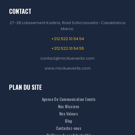
a
n
h
i
CONTACT
c
s
a
n
e
t
t
k
27-28 Lotissement Kadiria, Riad Sofia Lissasfa -Casablanca
b
a
s
e
Maroc.
o
g
A
d
+212.522.10.54.54
o
r
p
I
k
a
p
n
+212.522.10.54.55
m
contact@mic4uevents.com
www.mic4uevents.com
PLAN DU SITE
Agence De Communication Events
Nos Missions
Nos Valeurs
Blog
Contactez-nous