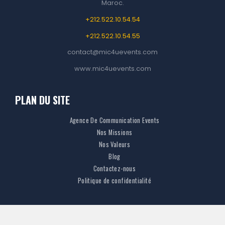
Maroc.
o
g
A
d
+212.522.10.54.54
o
r
p
I
k
a
p
n
+212.522.10.54.55
m
contact@mic4uevents.com
www.mic4uevents.com
PLAN DU SITE
Agence De Communication Events
Nos Missions
Nos Valeurs
Blog
Contactez-nous
Politique de confidentialité